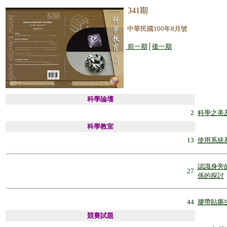
341期
中華民國100年8月號
前一期
│
後一期
科學論壇
2
科學之美
科學
教室
13
使用系統
認識身旁
27
係的探討
44
膠帶貼撕
競賽試題