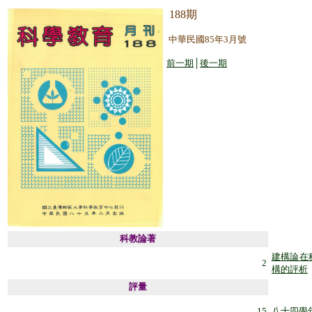
188
期
中華民國85年3月號
前一期
│
後一期
科教論著
建構論在
2
構的評析
評量
15
八十四學