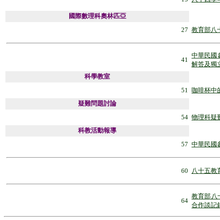
國際數理科奧林匹亞
27
教育部八
中華民國
41
解答及獨
科學教室
51
咖啡杯中
疑難問題討論
54
物理科疑
科教活動報導
57
中華民國
60
八十五教
教育部八
64
合作談記