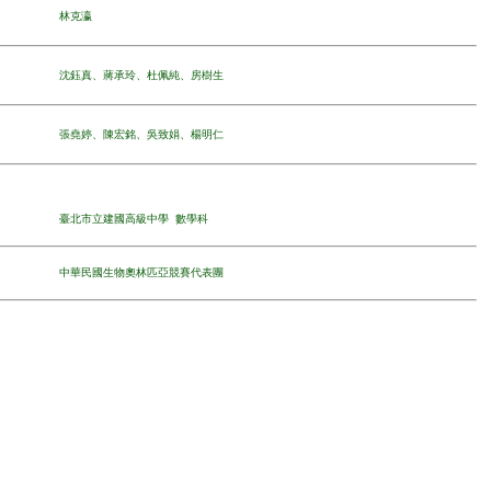
林克瀛
沈鈺真、蔣承玲、杜佩純、房樹生
張堯婷、陳宏銘、吳致娟、楊明仁
臺北市立建國高級中學
數學科
中華民國生物奧林匹亞競賽代表團