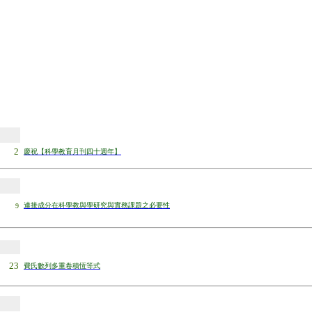
2
慶祝【科學教育月刊四十週年】
連接成分在科學教與學研究與實務課題之必要性
9
23
費氏數列多重卷積恆等式