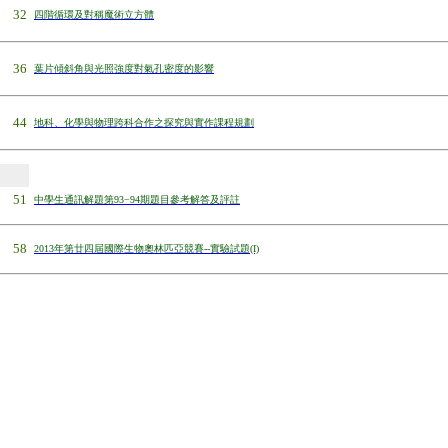
32
四階循環及對稱魔術立方體
36
葉片傾斜角與光照強度對氣孔密度的影響
44
地科、化學與物理跨科合作之探究與實作課程規劃
51
中學生通訊解題第
93
−
94
期題目參考解答及評註
5
8
2013
年第廿四屆國際生物奧林匹亞競賽
--
實驗
試題
(I)