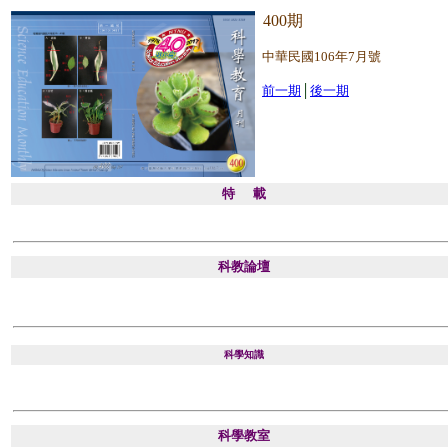
400
期
中華民國106年7月號
前一期
│
後一期
特 載
科教論壇
科學知識
科學教室