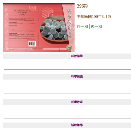
396期
中華民國106年3月號
前一期
│
後一期
科教論壇
科學知識
科學教室
活動報導