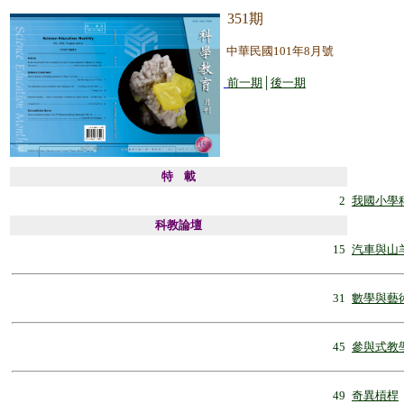
351期
中華民國101年8月號
前一期
│
後一期
特
載
2
我國小學
科教論壇
15
汽車與山
31
數學與藝
45
參與式教
49
奇異槓桿