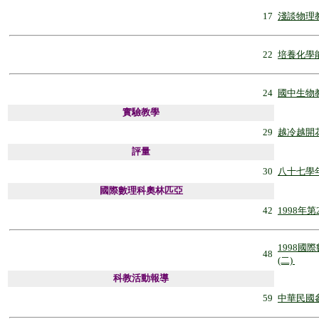
17
淺談物理
22
培養化學
24
國中生物
實驗教學
29
越冷越開
評量
30
八十七學
國際數理科奧林匹亞
42
1998年
1998
48
(二)
科教活動報導
59
中華民國