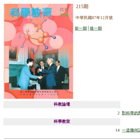
215期
中華民國87年12月號
前一期
│
後一期
科教論壇
2
對科學的
科學教室
14
一道幾何