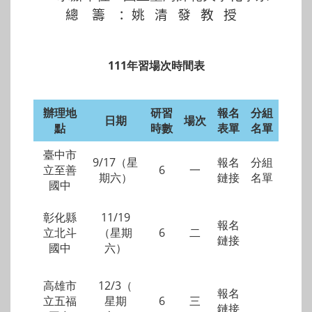
總籌
：
姚清發教授
111年習場次時間表
辦理地
研習
報名
分組
日期
場次
點
時數
表單
名單
臺中市
9/17（星
報名
分組
立至善
6
一
期六）
鏈接
名單
國中
彰化縣
11/19
報名
立北斗
（星期
6
二
鏈接
國中
六）
高雄市
12/3（
報名
立五福
星期
6
三
鏈接