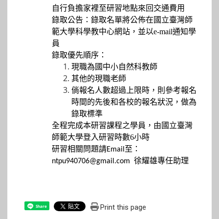
自行負擔家裡至研習地點來回交通費用
錄取公告：錄取名單將
公佈在國立臺灣師
範大學科學教中心網站
，並以
e-mail
通知學
員
錄取優先順序：
現職為國中小自然科教師
其他的現職老師
倘報名人數超過上限時，則參考報名
時間的先後和各校的報名狀況，做為
錄取標準
全程完成本研習課程之學員，由國立臺灣
師範大學登入研習時數
6
小時
研
習相關問題請Email至：
ntpu940706@gmail.com
徐耀雄專任助理
Print this page
Share