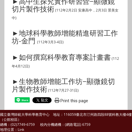
►高中生探究實作研習營−顯微鏡
切片製作技術
(112年2月2日 安康高中，2月3日 景美女
中)
►地球科學教師增能精進研習工作
坊-金門
(112年3月3-4日)
►如何撰寫科學教育專案計畫書
(112
年4月12日)
►生物教師增能工作坊−顯微鏡切
片製作技術
(112年7月27-31日)
Print this page
Share
國立臺灣師範大學科學教育中心 地址：116059臺北市汀州路四段88號科教大樓4樓
（公館校區）
總機：(02)7749-6759 校內分機總機：(網路電話) 6759
地理位置
：
Link