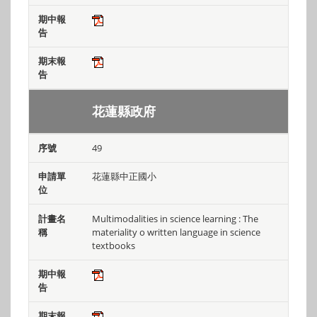
花蓮縣政府
49
花蓮縣中正國小
Multimodalities in science learning : The
materiality o written language in science
textbooks