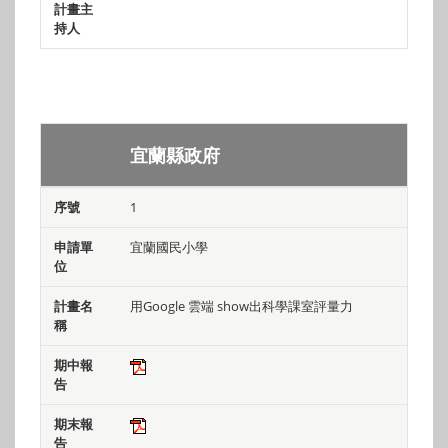
期中
期末
宜蘭縣政府
序號
申請單位
計畫名稱
報告
報告
1
宜蘭國民小學
用Google 雲端 show出科學課室評量力