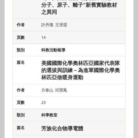
分子、原子、離子"新舊實驗教材
之異同
許丹瓊 王澄霞
14
科教活動報導
美國國際化學奧林匹亞國家代表隊
的選拔與訓練－為進軍國際化學奧
林匹亞做暖身運動
方泰山 邱寶鳳
23
科學教室
芳族化合物導電體