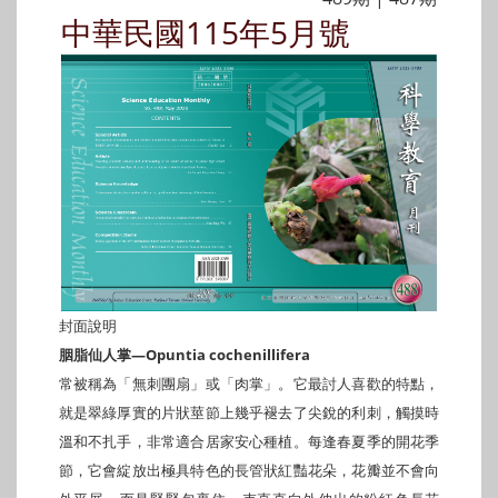
中華民國115年5月號
封面說明
胭脂仙人掌—Opuntia cochenillifera
常被稱為「無刺團扇」或「肉掌」。它最討人喜歡的特點，
就是翠綠厚實的片狀莖節上幾乎褪去了尖銳的利刺，觸摸時
溫和不扎手，非常適合居家安心種植。每逢春夏季的開花季
節，它會綻放出極具特色的長管狀紅豔花朵，花瓣並不會向