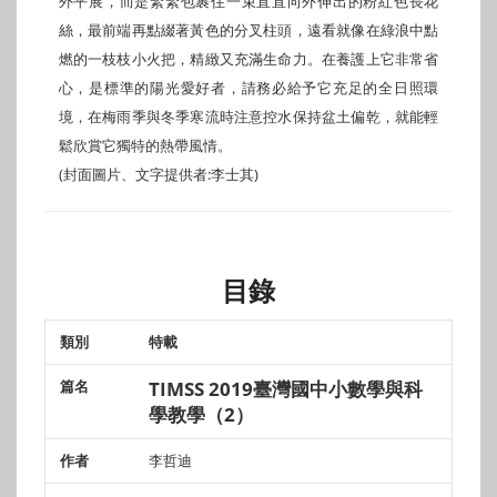
外平展，而是緊緊包裹住一束直直向外伸出的粉紅色長花
絲，最前端再點綴著黃色的分叉柱頭，遠看就像在綠浪中點
燃的一枝枝小火把，精緻又充滿生命力。在養護上它非常省
心，是標準的陽光愛好者，請務必給予它充足的全日照環
境，在梅雨季與冬季寒流時注意控水保持盆土偏乾，就能輕
鬆欣賞它獨特的熱帶風情。
(封面圖片、文字提供者:李士其)
目錄
特載
類別
篇名
作者
頁數
TIMSS 2019臺灣國中小數學與科
學教學（2）
李哲迪