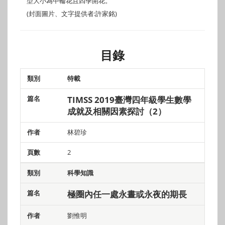
型大小為中輪花且四季開花。
(封面圖片、文字提供者:許家銘)
目錄
特載
類別
篇名
作者
頁數
TIMSS 2019臺灣四年級學生數學
成就及相關因素探討（2）
林碧珍
2
科學知識
極圈內任一處永晝或永夜的期長
劉惟明