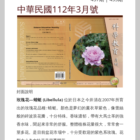
中華民國112年3月號
封面說明
玫瑰花—蜻蜓 (Libellula)
位於日本之今井清在2007年所育
出的玫瑰花品種: 蜻蜓。顏色是夢幻的薰衣草紫色，像蕾絲
般的碎波浪花瓣，十分特殊。香味濃郁，帶有大馬士革的強
香水味，聞起來非常的舒服。整體植株花量很大，常常會一
莖多花。是目前盆花市場中，十分受歡迎的紫色系玫瑰。花